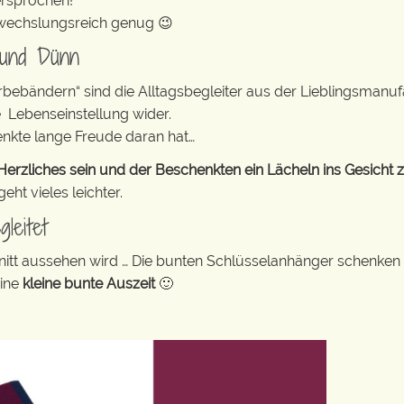
ersprochen!
abwechslungsreich genug 😉
 und Dünn
erbebändern“ sind die Alltagsbegleiter aus der Lieblingsman
e Lebenseinstellung wider.
enkte lange Freude daran hat…
rzliches sein und der Beschenkten ein Lächeln ins Gesicht 
ht vieles leichter.
leitet
tt aussehen wird … Die bunten Schlüsselanhänger schenken
eine
kleine bunte Auszeit
🙂