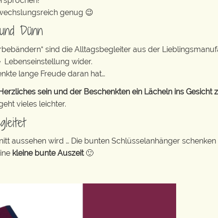
ersprochen!
abwechslungsreich genug 😉
 und Dünn
erbebändern“ sind die Alltagsbegleiter aus der Lieblingsman
e Lebenseinstellung wider.
enkte lange Freude daran hat…
rzliches sein und der Beschenkten ein Lächeln ins Gesicht 
ht vieles leichter.
leitet
tt aussehen wird … Die bunten Schlüsselanhänger schenken
eine
kleine bunte Auszeit
🙂