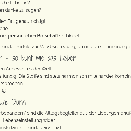
 die Lehrerin?
zen danke zu sagen?
en Fall genau richtig!
erie,
iner persönlichen Botschaft
verbindet.
freude. Perfekt zur Verabschiedung, um in guter Erinnerung z
er – so bunt wie das Leben
en Accessoires der Welt.
s fündig. Die Stoffe sind stets harmonisch miteinander kombini
ersprochen!
g 😉
 und Dünn
erbebändern“ sind die Alltagsbegleiter aus der Lieblingsman
e Lebenseinstellung wider.
enkte lange Freude daran hat…