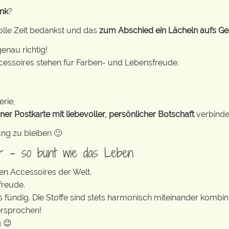
nk
?
olle Zeit bedankst und das
zum Abschied ein Lächeln aufs Ge
enau richtig!
cessoires stehen für Farben- und Lebensfreude.
erie,
ner Postkarte mit liebevoller, persönlicher Botschaft
verbinde
ung zu bleiben 🙂
er – so bunt wie das Leben
en Accessoires der Welt.
freude.
s fündig. Die Stoffe sind stets harmonisch miteinander kombini
ersprochen!
g 😉