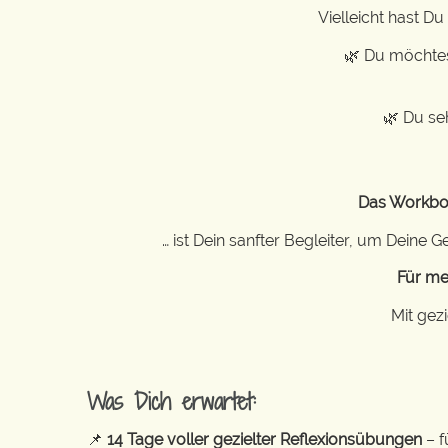
Vielleicht hast Du
🌿 Du möchtes
🌿 Du se
Das Workboo
… ist Dein sanfter Begleiter, um Dein
Für me
Mit gez
Was Dich erwartet:
📌
14 Tage voller gezielter Reflexionsübungen
– f