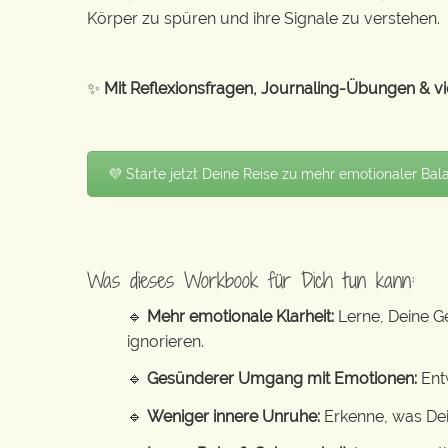
Körper zu spüren und ihre Signale zu verstehen.
✨
Mit Reflexionsfragen, Journaling-Übungen & vie
💜 Starte jetzt Deine Reise zu mehr emotionaler Bal
Was dieses Workbook für Dich tun kann:
🔹
Mehr emotionale Klarheit:
Lerne, Deine G
ignorieren.
🔹
Gesünderer Umgang mit Emotionen:
Ent
🔹
Weniger innere Unruhe:
Erkenne, was Dei