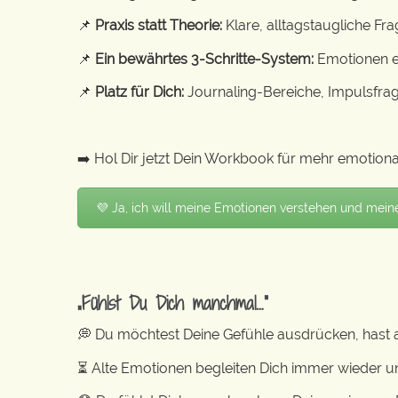
📌
Praxis statt Theorie:
Klare, alltagstaugliche Fr
📌
Ein bewährtes 3-Schritte-System:
Emotionen er
📌
Platz für Dich:
Journaling-Bereiche, Impulsfrag
➡️ Hol Dir jetzt Dein Workbook für mehr emotiona
💜 Ja, ich will meine Emotionen verstehen und mein
„Fühlst Du Dich manchmal…“
💭 Du möchtest Deine Gefühle ausdrücken, hast 
⏳ Alte Emotionen begleiten Dich immer wieder und