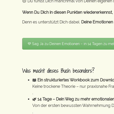
😞 Du fühlst Dich manchmal von Deinen eigenen 
Wenn Du Dich in diesen Punkten wiedererkennst, 
Denn es unterstützt Dich dabei,
Deine Emotionen b
💜 Sag Ja zu Deinen Emotionen – in 14 Tagen zu meh
Was macht dieses Buch besonders?
📖 Ein strukturiertes Workbook zum Downlo
Keine trockene Theorie – nur praxisnahe Fra
.
🌿 14 Tage – Dein Weg zu mehr emotionaler
Von der ersten bewussten Wahrnehmung Dei
.