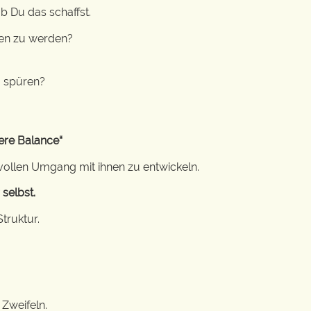
ob Du das schaffst.
den zu werden?
u spüren?
ere Balance“
vollen Umgang mit ihnen zu entwickeln.
selbst.
truktur.
 Zweifeln.