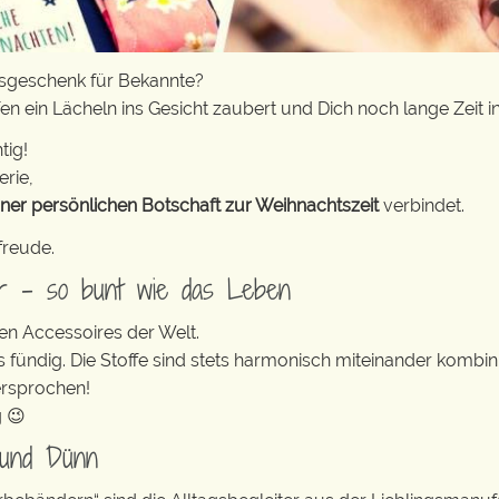
tsgeschenk für Bekannte?
n ein Lächeln ins Gesicht zaubert und Dich noch lange Zeit in
tig!
erie,
iner persönlichen Botschaft zur Weihnachtszeit
verbindet.
freude.
er – so bunt wie das Leben
en Accessoires der Welt.
s fündig. Die Stoffe sind stets harmonisch miteinander kombini
ersprochen!
g 😉
 und Dünn