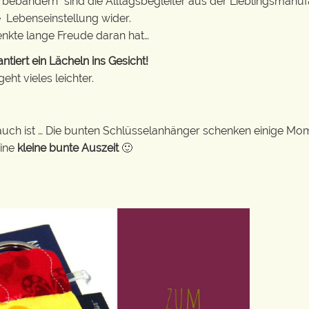
erbebändern“ sind die Alltagsbegleiter aus der Lieblingsman
e Lebenseinstellung wider.
enkte lange Freude daran hat…
iert ein Lächeln ins Gesicht!
ht vieles leichter.
auch ist … Die bunten Schlüsselanhänger schenken einige Mo
eine
kleine bunte Auszeit
🙂