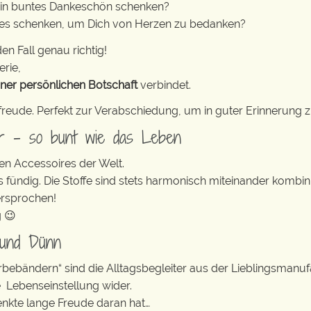
in buntes Dankeschön schenken?
ohes schenken, um Dich von Herzen zu bedanken?
en Fall genau richtig!
erie,
iner persönlichen Botschaft
verbindet.
freude. Perfekt zur Verabschiedung, um in guter Erinnerung z
er – so bunt wie das Leben
en Accessoires der Welt.
s fündig. Die Stoffe sind stets harmonisch miteinander kombini
ersprochen!
g 😉
 und Dünn
erbebändern“ sind die Alltagsbegleiter aus der Lieblingsman
e Lebenseinstellung wider.
enkte lange Freude daran hat…