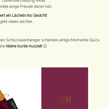
e Lebenseinstellung wider.
enkte lange Freude daran hat…
t ein Lächeln ins Gesicht!
ht vieles leichter.
bunten Schlüsselanhänger schenken einige Momente Glück.
eine
kleine bunte Auszeit
🙂