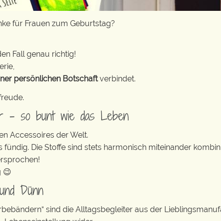
nke für Frauen zum Geburtstag?
en Fall genau richtig!
erie,
iner persönlichen Botschaft
verbindet.
freude.
er – so bunt wie das Leben
en Accessoires der Welt.
s fündig. Die Stoffe sind stets harmonisch miteinander kombini
ersprochen!
g 😉
 und Dünn
erbebändern“ sind die Alltagsbegleiter aus der Lieblingsman