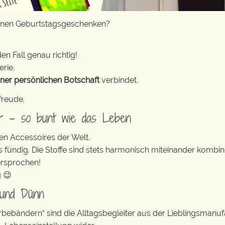
hönen Geburtstagsgeschenken?
en Fall genau richtig!
erie,
iner persönlichen Botschaft
verbindet.
freude.
er – so bunt wie das Leben
en Accessoires der Welt.
s fündig. Die Stoffe sind stets harmonisch miteinander kombini
ersprochen!
g 😉
 und Dünn
erbebändern“ sind die Alltagsbegleiter aus der Lieblingsman