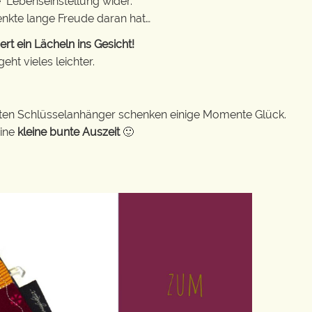
e Lebenseinstellung wider.
enkte lange Freude daran hat…
t ein Lächeln ins Gesicht!
ht vieles leichter.
bunten Schlüsselanhänger schenken einige Momente Glück.
eine
kleine bunte Auszeit
🙂