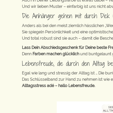
Auch in Deiner Lieblingsfarbe ist etwas dabei – v
Und wir lieben Muster – einfarbig ist uns nicht 
Die Anhänger gehen mit durch Dick
Anders als bei den meist ziemlich hässlichen „W
Sie spiegeln Persönlichkeit und eine optimistisch
Und total robust sind sie auch – damit die Besch
Lass Dein Abschiedsgeschenk für Deine beste Fre
Denn
Farben machen glücklich
und buntgelaunt ge
Lebensfreude, die durch den Alltag beg
Egal wie lang und stressig der Alltag ist … Die 
Das Schlüsselband zur Hand zu nehmen ist wie 
Alltagsstress adé – hallo Lebensfreude.