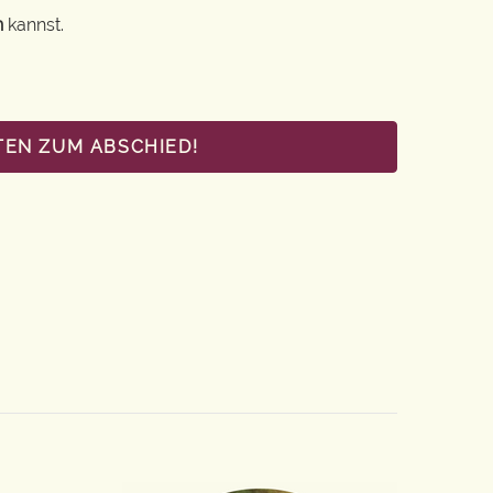
n
kannst.
TEN ZUM ABSCHIED!