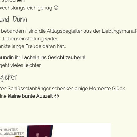
ersprochen!
abwechslungsreich genug 😉
 und Dünn
erbebändern“ sind die Alltagsbegleiter aus der Lieblingsman
e Lebenseinstellung wider.
enkte lange Freude daran hat…
undin ihr Lächeln ins Gesicht zaubern!
ht vieles leichter.
leitet
bunten Schlüsselanhänger schenken einige Momente Glück.
eine
kleine bunte Auszeit
🙂