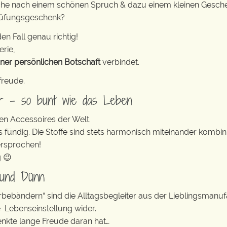
che nach einem schönen Spruch & dazu einem kleinen Gesch
rüfungsgeschenk?
en Fall genau richtig!
erie,
iner persönlichen Botschaft
verbindet.
freude.
er – so bunt wie das Leben
en Accessoires der Welt.
s fündig. Die Stoffe sind stets harmonisch miteinander kombini
ersprochen!
g 😉
 und Dünn
erbebändern“ sind die Alltagsbegleiter aus der Lieblingsman
e Lebenseinstellung wider.
enkte lange Freude daran hat…