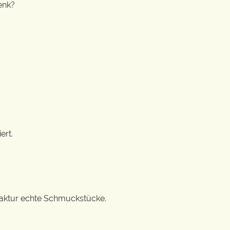
enk?
ert.
ufaktur echte Schmuckstücke.