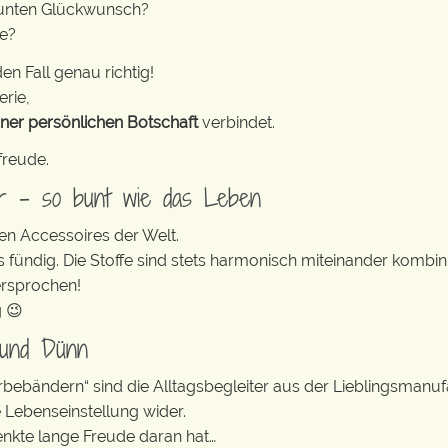
bunten Glückwunsch?
ke?
en Fall genau richtig!
erie,
iner persönlichen Botschaft
verbindet.
freude.
er – so bunt wie das Leben
en Accessoires der Welt.
s fündig. Die Stoffe sind stets harmonisch miteinander kombini
ersprochen!
g 😉
 und Dünn
erbebändern“ sind die Alltagsbegleiter aus der Lieblingsman
e Lebenseinstellung wider.
enkte lange Freude daran hat…