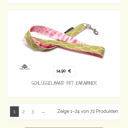
14,90
€
SCHLÜSSELBAND MIT KARABINER
Zeige 1–24 von 72 Produkten
1
2
3
→