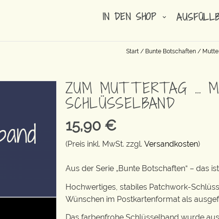
IN DEN SHOP
AUSFÜLL
Start
/
Bunte Botschaften
/
Mutte
ZUM MUTTERTAG … M
SCHLÜSSELBAND
15,90
€
(Preis inkl. MwSt. zzgl.
Versandkosten
)
Aus der Serie „Bunte Botschaften“ – das 
Hochwertiges, stabiles Patchwork-Schlüss
Wünschen im Postkartenformat als ausgef
Das farbenfrohe Schlüsselband wurde aus