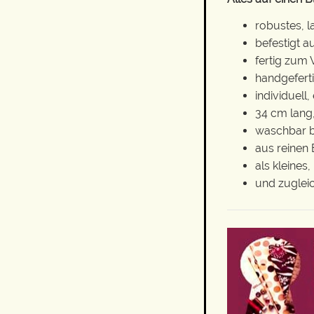
robustes, 
befestigt 
fertig zum
handgeferti
individuell,
34 cm lang,
waschbar b
aus reinen 
als kleine
und zuglei