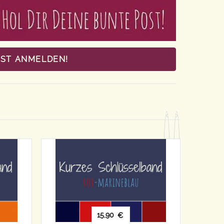
OST ANMELDEN!
0
18,90
€
€