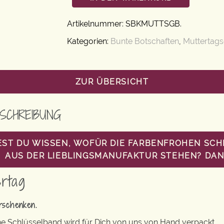
Artikelnummer:
SBKMUTTSGB
.
Kategorien:
Bunte Botschaften
,
Muttertag
ZUR ÜBERSICHT
SCHREIBUNG
ST DU WISSEN, WOFÜR DIE FARBENFROHEN SC
AUS DER LIEBLINGSMANUFAKTUR STEHEN? DANN
rtag
rschenken.
e Schlüsselband wird für Dich von uns von Hand verpackt.