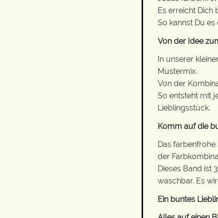
Es erreicht Dich
So kannst Du es
Von der Idee zum
In unserer klein
Mustermix.
Von der Kombinati
So entsteht mit 
Lieblingsstück.
Komm auf die bu
Das farbenfrohe
der Farbkombina
Dieses Band ist 
waschbar. Es wir
Ein buntes Liebli
Alles auf einen Bl