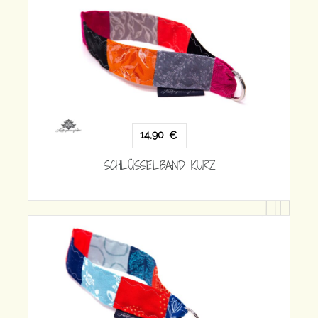
14,90
€
SCHLÜSSELBAND KURZ
SCH