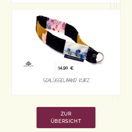
14,90
€
SCH
SCHLÜSSELBAND KURZ
ZUR
ÜBERSICHT