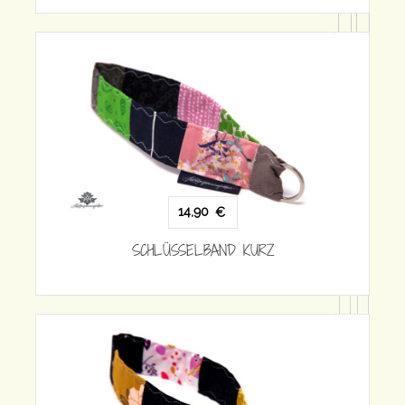
SCH
14,90
€
SCHLÜSSELBAND KURZ