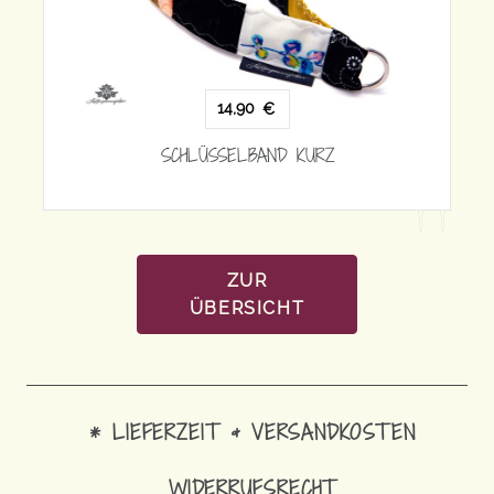
14,90
€
SCH
SCHLÜSSELBAND KURZ
ZUR
ÜBERSICHT
* LIEFERZEIT & VERSANDKOSTEN
WIDERRUFSRECHT