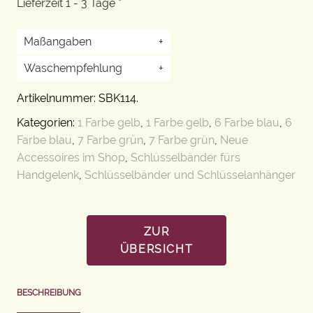
Lieferzeit 1 - 3 Tage *
Maßangaben
+
Waschempfehlung
+
Artikelnummer:
SBK114
.
Kategorien:
1 Farbe gelb
,
1 Farbe gelb
,
6 Farbe blau
,
6
Farbe blau
,
7 Farbe grün
,
7 Farbe grün
,
Neue
Accessoires im Shop
,
Schlüsselbänder fürs
Handgelenk
,
Schlüsselbänder und Schlüsselanhänger
ZUR
ÜBERSICHT
BESCHREIBUNG