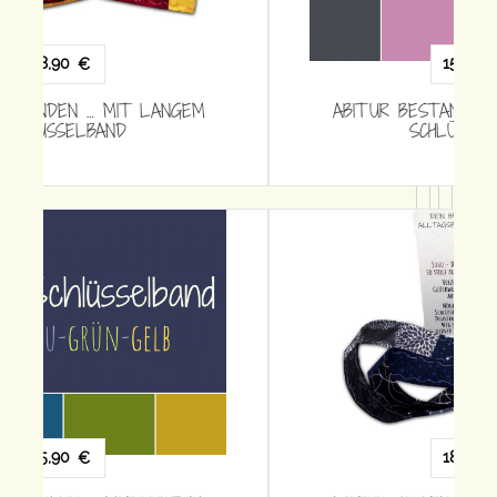
15,90
€
ABITUR BESTANDEN … MIT KURZEM
SCHLÜSSELBAND
18,90
€