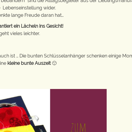
erbebändern“ sind die Alltagsbegleiter aus der Lieblingsman
e Lebenseinstellung wider.
enkte lange Freude daran hat…
iert ein Lächeln ins Gesicht!
ht vieles leichter.
auch ist … Die bunten Schlüsselanhänger schenken einige Mo
eine
kleine bunte Auszeit
🙂