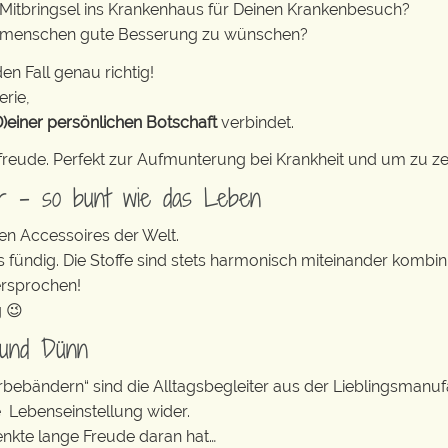
s Mitbringsel ins Krankenhaus für Deinen Krankenbesuch?
gsmenschen gute Besserung zu wünschen?
en Fall genau richtig!
erie,
D)einer persönlichen Botschaft
verbindet.
freude. Perfekt zur Aufmunterung bei Krankheit und um zu zei
er – so bunt wie das Leben
en Accessoires der Welt.
s fündig. Die Stoffe sind stets harmonisch miteinander kombini
ersprochen!
g 😉
 und Dünn
erbebändern“ sind die Alltagsbegleiter aus der Lieblingsman
e Lebenseinstellung wider.
enkte lange Freude daran hat…