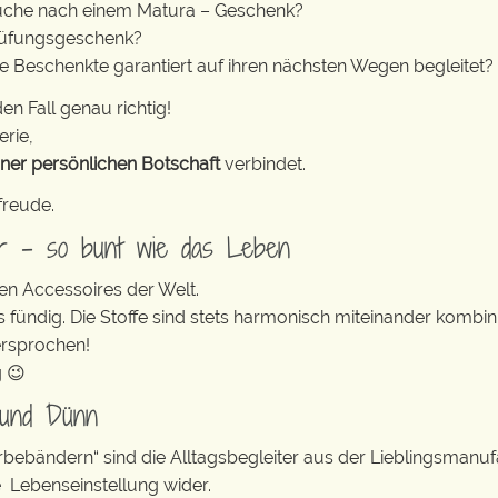
 Suche nach einem Matura – Geschenk?
rüfungsgeschenk?
ie Beschenkte garantiert auf ihren nächsten Wegen begleitet?
en Fall genau richtig!
erie,
iner persönlichen Botschaft
verbindet.
freude.
er – so bunt wie das Leben
en Accessoires der Welt.
s fündig. Die Stoffe sind stets harmonisch miteinander kombini
ersprochen!
g 😉
 und Dünn
erbebändern“ sind die Alltagsbegleiter aus der Lieblingsman
e Lebenseinstellung wider.