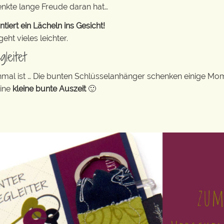
enkte lange Freude daran hat…
ert ein Lächeln ins Gesicht!
ht vieles leichter.
leitet
hmal ist … Die bunten Schlüsselanhänger schenken einige Mo
eine
kleine bunte Auszeit
🙂