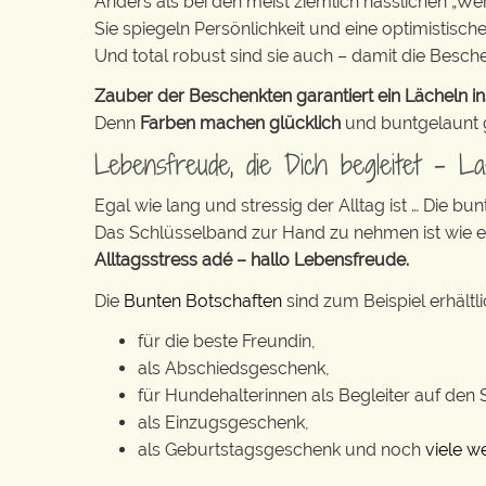
Anders als bei den meist ziemlich hässlichen „W
Sie spiegeln Persönlichkeit und eine optimistisch
Und total robust sind sie auch – damit die Besch
Zauber der Beschenkten garantiert ein Lächeln in
Denn
Farben machen glücklich
und buntgelaunt ge
Lebensfreude, die Dich begleitet – 
Egal wie lang und stressig der Alltag ist … Die 
Das Schlüsselband zur Hand zu nehmen ist wie 
Alltagsstress adé – hallo Lebensfreude.
Die
Bunten Botschaften
sind zum Beispiel erhältl
für die beste Freundin,
als Abschiedsgeschenk,
für Hundehalterinnen als Begleiter auf den
als Einzugsgeschenk,
als Geburtstagsgeschenk und noch
viele w