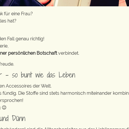
 für eine Frau?
lles hat?
en Fall genau richtig!
erie,
iner persönlichen Botschaft
verbindet.
freude.
er – so bunt wie das Leben
en Accessoires der Welt.
s fündig. Die Stoffe sind stets harmonisch miteinander kombini
ersprochen!
g 😉
 und Dünn