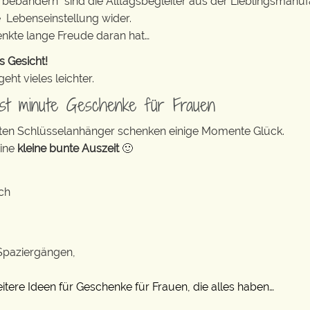
erbebändern“ sind die Alltagsbegleiter aus der Lieblingsman
e Lebenseinstellung wider.
enkte lange Freude daran hat…
s Gesicht!
ht vieles leichter.
Last minute Geschenke für Frauen
bunten Schlüsselanhänger schenken einige Momente Glück.
eine
kleine bunte Auszeit
🙂
ich
 Spaziergängen,
eitere Ideen für Geschenke für Frauen, die alles haben…