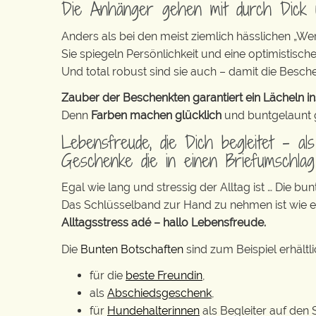
Die Anhänger gehen mit durch Dick
Anders als bei den meist ziemlich hässlichen „W
Sie spiegeln Persönlichkeit und eine optimistisch
Und total robust sind sie auch – damit die Besch
Zauber der Beschenkten garantiert ein Lächeln in
Denn
Farben machen glücklich
und buntgelaunt ge
Lebensfreude, die Dich begleitet – al
Geschenke die in einen Briefumschla
Egal wie lang und stressig der Alltag ist … Die 
Das Schlüsselband zur Hand zu nehmen ist wie 
Alltagsstress adé – hallo Lebensfreude.
Die
Bunten Botschaften
sind zum Beispiel erhältl
für die
beste Freundin
,
als
Abschiedsgeschenk
,
für
Hundehalterinnen
als Begleiter auf den