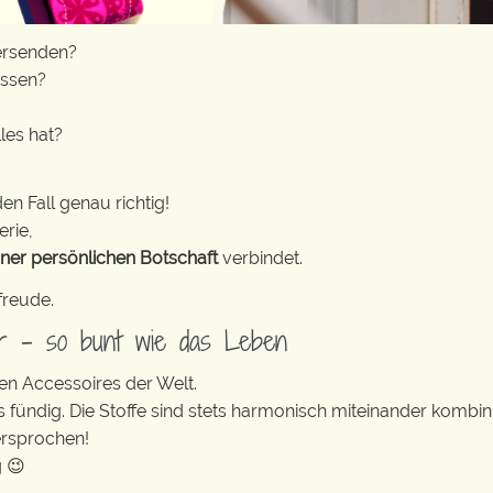
ersenden?
assen?
lles hat?
en Fall genau richtig!
erie,
iner persönlichen Botschaft
verbindet.
freude.
er – so bunt wie das Leben
en Accessoires der Welt.
s fündig. Die Stoffe sind stets harmonisch miteinander kombini
ersprochen!
g 😉