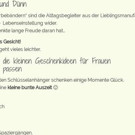
 und Dünn
erbebändern“ sind die Alltagsbegleiter aus der Lieblingsman
e Lebenseinstellung wider.
enkte lange Freude daran hat…
s Gesicht!
ht vieles leichter.
s die kleinen Geschenkideen für Frauen
g passen
bunten Schlüsselanhänger schenken einige Momente Glück.
eine
kleine bunte Auszeit
🙂
ich
 Spaziergängen,