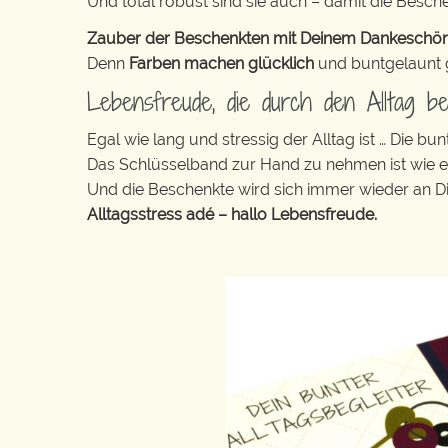
Und total robust sind sie auch – damit die Besch
Zauber der Beschenkten mit Deinem Dankeschön ga
Denn
Farben machen glücklich
und buntgelaunt ge
Lebensfreude, die durch den Alltag beg
Egal wie lang und stressig der Alltag ist … Die 
Das Schlüsselband zur Hand zu nehmen ist wie 
Und die Beschenkte wird sich immer wieder an Di
Alltagsstress adé – hallo Lebensfreude.