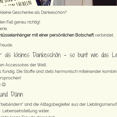
r kleine Geschenke als Dankeschön?
en Fall genau richtig!
erie,
hlüsselanhänger mit einer persönlichen Botschaft
verbindet.
freude.
er als kleines Dankeschön – so bunt wie das L
en Accessoires der Welt.
s fündig. Die Stoffe sind stets harmonisch miteinander kombini
ersprochen!
g 😉
 und Dünn
erbebändern“ sind die Alltagsbegleiter aus der Lieblingsman
e Lebenseinstellung wider.