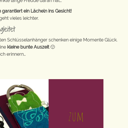
enkte lange Freude daran hat…
rantiert ein Lächeln ins Gesicht!
ht vieles leichter.
leitet
bunten Schlüsselanhänger schenken einige Momente Glück.
eine
kleine bunte Auszeit
🙂
ch erinnern…