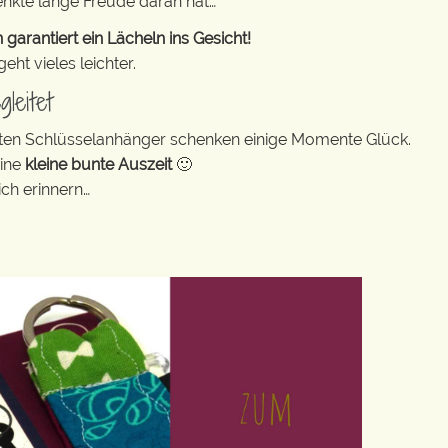
enkte lange Freude daran hat…
rantiert ein Lächeln ins Gesicht!
ht vieles leichter.
leitet
bunten Schlüsselanhänger schenken einige Momente Glück.
eine
kleine bunte Auszeit
🙂
ch erinnern…