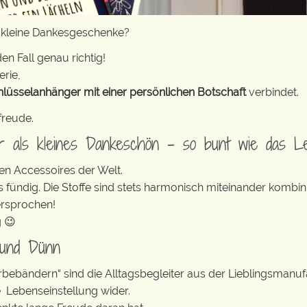
r kleine Dankesgeschenke?
en Fall genau richtig!
erie,
hlüsselanhänger mit einer persönlichen Botschaft
verbindet.
freude.
er als kleines Dankeschön – so bunt wie das L
en Accessoires der Welt.
s fündig. Die Stoffe sind stets harmonisch miteinander kombini
ersprochen!
g 😉
 und Dünn
erbebändern“ sind die Alltagsbegleiter aus der Lieblingsman
e Lebenseinstellung wider.