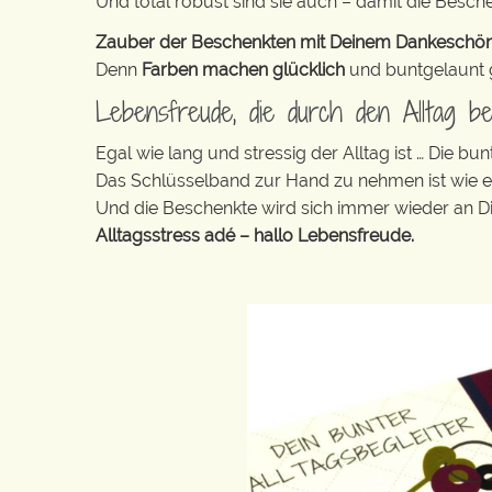
Und total robust sind sie auch – damit die Besch
Zauber der Beschenkten mit Deinem Dankeschön ga
Denn
Farben machen glücklich
und buntgelaunt ge
Lebensfreude, die durch den Alltag beg
Egal wie lang und stressig der Alltag ist … Die 
Das Schlüsselband zur Hand zu nehmen ist wie 
Und die Beschenkte wird sich immer wieder an Di
Alltagsstress adé – hallo Lebensfreude.