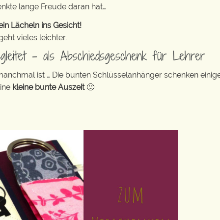
enkte lange Freude daran hat…
in Lächeln ins Gesicht!
ht vieles leichter.
egleitet – als Abschiedsgeschenk für Lehrer
 manchmal ist … Die bunten Schlüsselanhänger schenken eini
eine
kleine bunte Auszeit
🙂