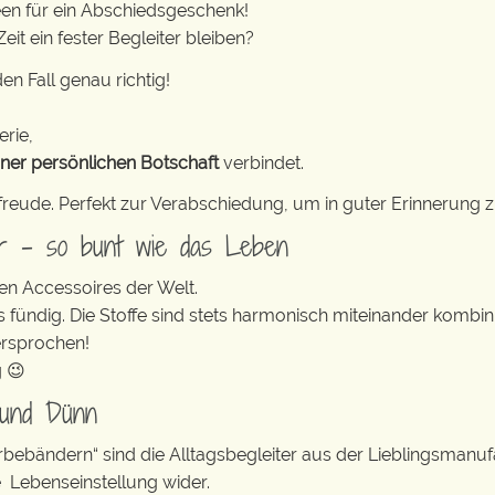
een für ein Abschiedsgeschenk!
eit ein fester Begleiter bleiben?
en Fall genau richtig!
erie,
iner persönlichen Botschaft
verbindet.
freude. Perfekt zur Verabschiedung, um in guter Erinnerung z
er – so bunt wie das Leben
en Accessoires der Welt.
s fündig. Die Stoffe sind stets harmonisch miteinander kombini
ersprochen!
g 😉
 und Dünn
erbebändern“ sind die Alltagsbegleiter aus der Lieblingsman
e Lebenseinstellung wider.