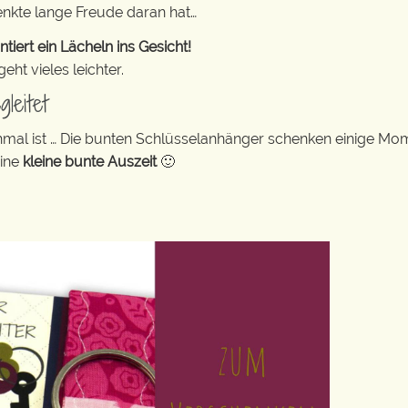
enkte lange Freude daran hat…
ert ein Lächeln ins Gesicht!
ht vieles leichter.
leitet
hmal ist … Die bunten Schlüsselanhänger schenken einige Mo
eine
kleine bunte Auszeit
🙂