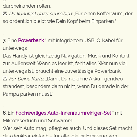
durcheinander rollen.
💌
Du könntest dazu schreiben:
„Für einen Kofferraum, der
so ordentlich bleibt wie Dein Kopf beim Einparken.“
.
7.
Eine
Powerbank
* mit integriertem USB-C-Kabel für
unterwegs
Das Handy ist gleichzeitig Navigation, Musik und Kontakt
zur Außenwelt. Wenn es leer ist, fehlt alles. Wer nun viel
unterwegs ist, braucht eine zuverlässige Powerbank.
💌
Für Deine Karte:
„Damit Du nie ohne Akku irgendwo
strandest, besonders dann nicht, wenn Du gerade in der
Pampa parken musst.“
.
8.
Ein
hochwertiges Auto-Innenraumreiniger-Set
* mit
Mikrofasertuch und Schwamm
Wer sein Auto mag, pflegt es auch. Und dieses Set macht
das denkbar einfach – für alle, die ihr Fahrzeug von