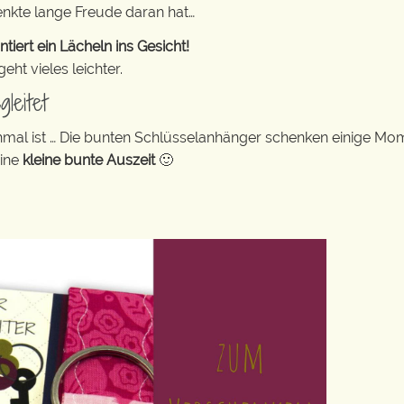
enkte lange Freude daran hat…
ert ein Lächeln ins Gesicht!
ht vieles leichter.
leitet
hmal ist … Die bunten Schlüsselanhänger schenken einige Mo
eine
kleine bunte Auszeit
🙂