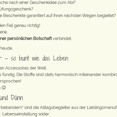
Suche nach einer Geschenkidee zum Abi?
rüfungsgeschenk?
ie Beschenkte garantiert auf ihren nächsten Wegen begleitet?
en Fall genau richtig!
erie,
iner persönlichen Botschaft
verbindet.
freude.
er – so bunt wie das Leben
en Accessoires der Welt.
s fündig. Die Stoffe sind stets harmonisch miteinander kombini
ersprochen!
g 😉
 und Dünn
erbebändern“ sind die Alltagsbegleiter aus der Lieblingsman
e Lebenseinstellung wider.