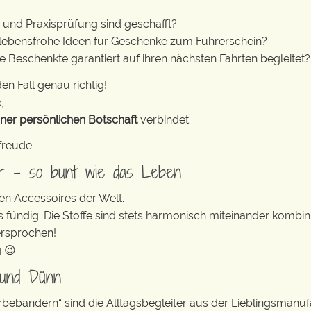
e und Praxisprüfung sind geschafft?
 lebensfrohe Ideen für Geschenke zum Führerschein?
e Beschenkte garantiert auf ihren nächsten Fahrten begleitet?
en Fall genau richtig!
,
iner persönlichen Botschaft
verbindet.
freude.
er – so bunt wie das Leben
en Accessoires der Welt.
s fündig. Die Stoffe sind stets harmonisch miteinander kombini
ersprochen!
g 😉
 und Dünn
erbebändern“ sind die Alltagsbegleiter aus der Lieblingsman