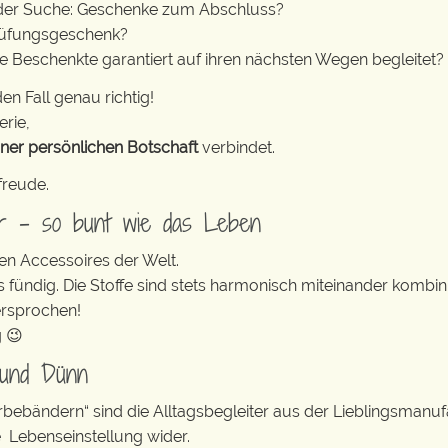
 der Suche: Geschenke zum Abschluss?
rüfungsgeschenk?
ie Beschenkte garantiert auf ihren nächsten Wegen begleitet?
en Fall genau richtig!
erie,
iner persönlichen Botschaft
verbindet.
freude.
er – so bunt wie das Leben
en Accessoires der Welt.
s fündig. Die Stoffe sind stets harmonisch miteinander kombini
ersprochen!
g 😉
 und Dünn
erbebändern“ sind die Alltagsbegleiter aus der Lieblingsman
e Lebenseinstellung wider.