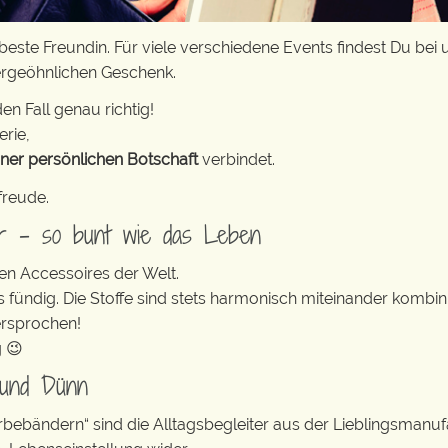
este Freundin. Für viele verschiedene Events findest Du bei 
ergeöhnlichen Geschenk.
en Fall genau richtig!
erie,
iner persönlichen Botschaft
verbindet.
freude.
er – so bunt wie das Leben
en Accessoires der Welt.
s fündig. Die Stoffe sind stets harmonisch miteinander kombini
ersprochen!
g 😉
 und Dünn
erbebändern“ sind die Alltagsbegleiter aus der Lieblingsman