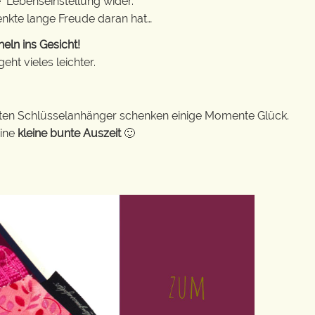
e Lebenseinstellung wider.
enkte lange Freude daran hat…
eln ins Gesicht!
ht vieles leichter.
bunten Schlüsselanhänger schenken einige Momente Glück.
eine
kleine bunte Auszeit
🙂