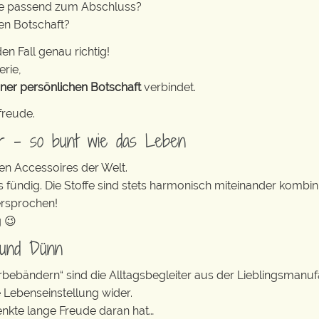
ke passend zum Abschluss?
nen Botschaft?
en Fall genau richtig!
erie,
iner persönlichen Botschaft
verbindet.
freude.
er – so bunt wie das Leben
en Accessoires der Welt.
s fündig. Die Stoffe sind stets harmonisch miteinander kombini
ersprochen!
g 😉
 und Dünn
erbebändern“ sind die Alltagsbegleiter aus der Lieblingsman
e Lebenseinstellung wider.
enkte lange Freude daran hat…