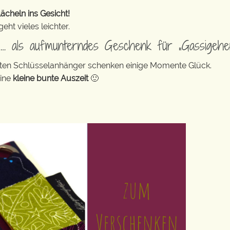
ächeln ins Gesicht!
ht vieles leichter.
d … als aufmunterndes Geschenk für „Gassigehe
bunten Schlüsselanhänger schenken einige Momente Glück.
eine
kleine bunte Auszeit
🙂