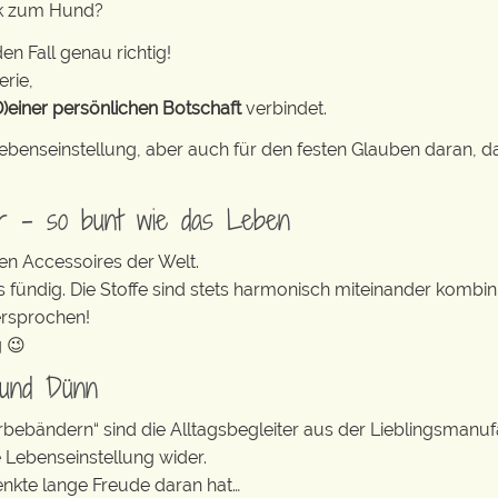
nk zum Hund?
en Fall genau richtig!
erie,
D)einer persönlichen Botschaft
verbindet.
e Lebenseinstellung, aber auch für den festen Glauben daran
er – so bunt wie das Leben
en Accessoires der Welt.
s fündig. Die Stoffe sind stets harmonisch miteinander kombini
ersprochen!
g 😉
 und Dünn
erbebändern“ sind die Alltagsbegleiter aus der Lieblingsman
e Lebenseinstellung wider.
enkte lange Freude daran hat…