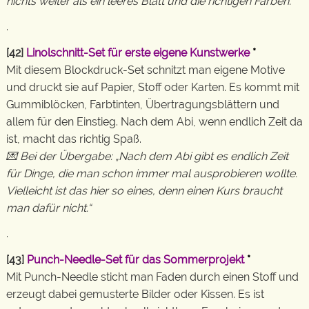
nichts weiter als ein leeres Blatt und die richtigen Farben.“
.
[42]
Linolschnitt-Set für erste eigene Kunstwerke
*
Mit diesem Blockdruck-Set schnitzt man eigene Motive
und druckt sie auf Papier, Stoff oder Karten. Es kommt mit
Gummiblöcken, Farbtinten, Übertragungsblättern und
allem für den Einstieg. Nach dem Abi, wenn endlich Zeit da
ist, macht das richtig Spaß.
💌 Bei der Übergabe: „Nach dem Abi gibt es endlich Zeit
für Dinge, die man schon immer mal ausprobieren wollte.
Vielleicht ist das hier so eines, denn einen Kurs braucht
man dafür nicht.“
.
[43]
Punch-Needle-Set für das Sommerprojekt
*
Mit Punch-Needle sticht man Faden durch einen Stoff und
erzeugt dabei gemusterte Bilder oder Kissen. Es ist