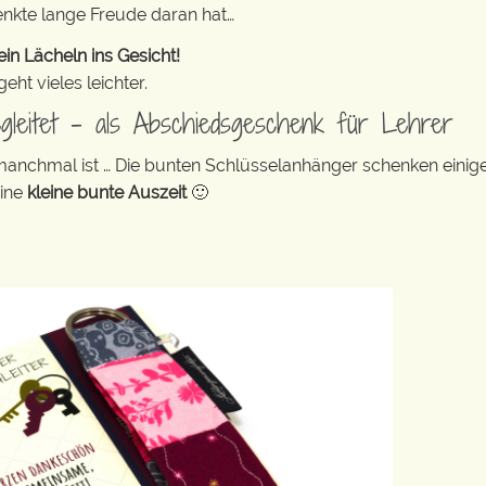
enkte lange Freude daran hat…
in Lächeln ins Gesicht!
ht vieles leichter.
egleitet – als Abschiedsgeschenk für Lehrer
 manchmal ist … Die bunten Schlüsselanhänger schenken eini
eine
kleine bunte Auszeit
🙂