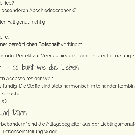
schied?
anz besonderen Abschiedsgeschenk?
en Fall genau richtig!
erie,
iner persönlichen Botschaft
verbindet.
freude. Perfekt zur Verabschiedung, um in guter Erinnerung z
er – so bunt wie das Leben
en Accessoires der Welt.
s fündig. Die Stoffe sind stets harmonisch miteinander kombini
ersprochen!
g 😉
 und Dünn
erbebändern“ sind die Alltagsbegleiter aus der Lieblingsman
e Lebenseinstellung wider.