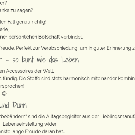
rer?
danke zu sagen?
en Fall genau richtig!
erie,
iner persönlichen Botschaft
verbindet.
freude. Perfekt zur Verabschiedung, um in guter Erinnerung z
er – so bunt wie das Leben
en Accessoires der Welt.
s fündig. Die Stoffe sind stets harmonisch miteinander kombini
ersprochen!
g 😉
 und Dünn
erbebändern“ sind die Alltagsbegleiter aus der Lieblingsman
e Lebenseinstellung wider.
enkte lange Freude daran hat…