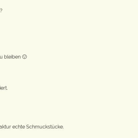
n?
u bleiben 🙂
ert.
ufaktur echte Schmuckstücke.