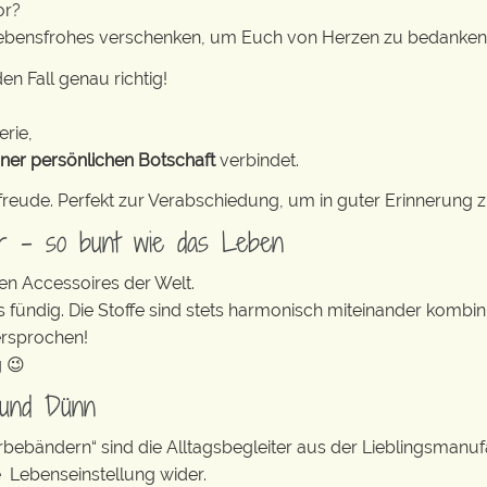
or?
g Lebensfrohes verschenken, um Euch von Herzen zu bedanke
en Fall genau richtig!
erie,
iner persönlichen Botschaft
verbindet.
freude. Perfekt zur Verabschiedung, um in guter Erinnerung z
er – so bunt wie das Leben
en Accessoires der Welt.
s fündig. Die Stoffe sind stets harmonisch miteinander kombini
ersprochen!
g 😉
 und Dünn
erbebändern“ sind die Alltagsbegleiter aus der Lieblingsman
e Lebenseinstellung wider.