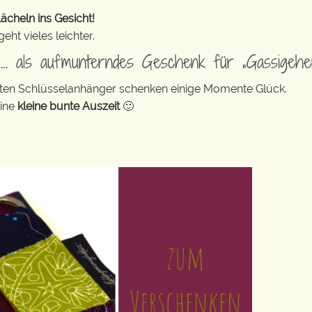
ächeln ins Gesicht!
ht vieles leichter.
d … als aufmunterndes Geschenk für „Gassigehe
bunten Schlüsselanhänger schenken einige Momente Glück.
eine
kleine bunte Auszeit
🙂