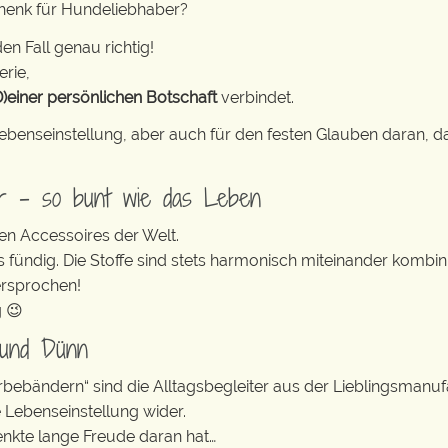
chenk für Hundeliebhaber?
en Fall genau richtig!
erie,
D)einer persönlichen Botschaft
verbindet.
e Lebenseinstellung, aber auch für den festen Glauben daran
er – so bunt wie das Leben
en Accessoires der Welt.
s fündig. Die Stoffe sind stets harmonisch miteinander kombini
ersprochen!
g 😉
 und Dünn
erbebändern“ sind die Alltagsbegleiter aus der Lieblingsman
e Lebenseinstellung wider.
enkte lange Freude daran hat…