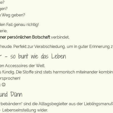
ke?
gen?
den Weg geben?
en Fall genau richtig!
erie,
iner persönlichen Botschaft
verbindet.
freude. Perfekt zur Verabschiedung, um in guter Erinnerung z
er – so bunt wie das Leben
en Accessoires der Welt.
s fündig. Die Stoffe sind stets harmonisch miteinander kombini
ersprochen!
g 😉
 und Dünn
erbebändern“ sind die Alltagsbegleiter aus der Lieblingsman
e Lebenseinstellung wider.