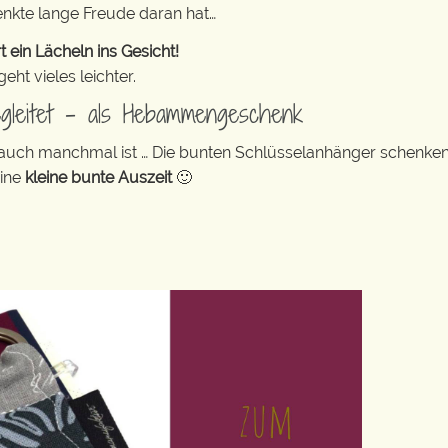
enkte lange Freude daran hat…
in Lächeln ins Gesicht!
ht vieles leichter.
egleitet – als Hebammengeschenk
 auch manchmal ist … Die bunten Schlüsselanhänger schenke
eine
kleine bunte Auszeit
🙂