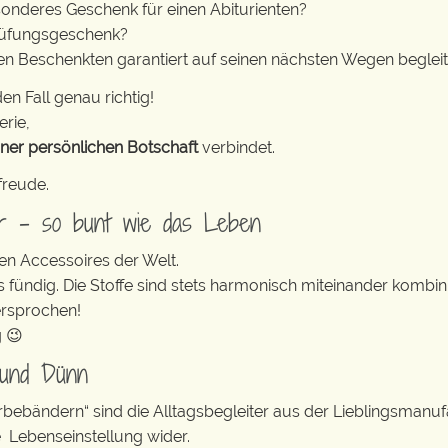
sonderes Geschenk für einen Abiturienten?
rüfungsgeschenk?
den Beschenkten garantiert auf seinen nächsten Wegen begleit
en Fall genau richtig!
erie,
iner persönlichen Botschaft
verbindet.
freude.
er – so bunt wie das Leben
en Accessoires der Welt.
s fündig. Die Stoffe sind stets harmonisch miteinander kombini
ersprochen!
g 😉
 und Dünn
erbebändern“ sind die Alltagsbegleiter aus der Lieblingsman
e Lebenseinstellung wider.