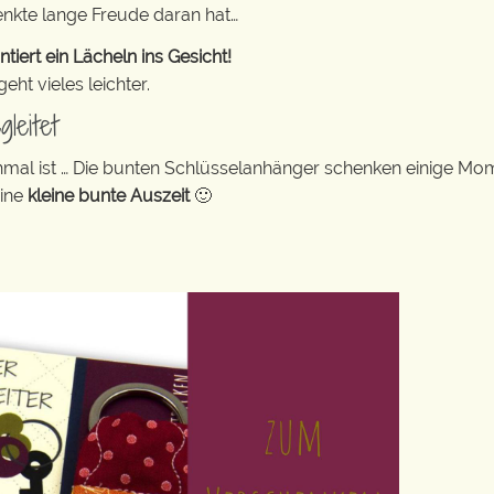
enkte lange Freude daran hat…
ert ein Lächeln ins Gesicht!
ht vieles leichter.
leitet
hmal ist … Die bunten Schlüsselanhänger schenken einige Mo
eine
kleine bunte Auszeit
🙂