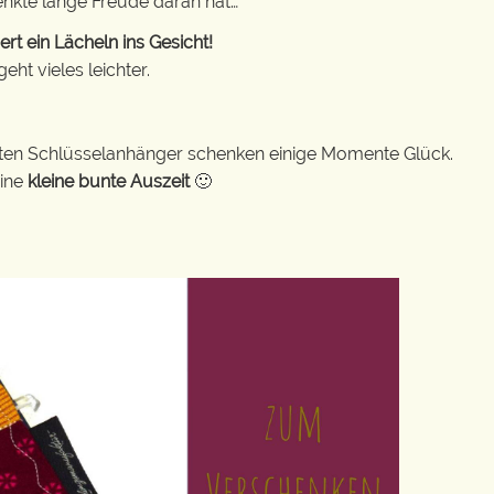
enkte lange Freude daran hat…
t ein Lächeln ins Gesicht!
ht vieles leichter.
bunten Schlüsselanhänger schenken einige Momente Glück.
eine
kleine bunte Auszeit
🙂