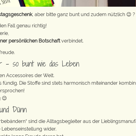
stagsgeschenk
, aber bitte ganz bunt und zudem nützlich 😉 ?
en Fall genau richtig!
erie,
iner persönlichen Botschaft
verbindet.
freude.
er – so bunt wie das Leben
en Accessoires der Welt.
s fündig. Die Stoffe sind stets harmonisch miteinander kombini
ersprochen!
g 😉
 und Dünn
erbebändern“ sind die Alltagsbegleiter aus der Lieblingsman
e Lebenseinstellung wider.