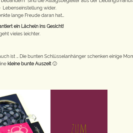
erbebändern“ sind die Alltagsbegleiter aus der Lieblingsman
e Lebenseinstellung wider.
enkte lange Freude daran hat…
iert ein Lächeln ins Gesicht!
ht vieles leichter.
auch ist … Die bunten Schlüsselanhänger schenken einige Mo
eine
kleine bunte Auszeit
🙂