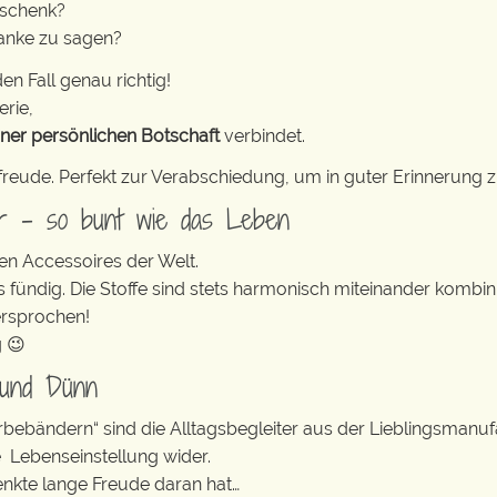
eschenk?
danke zu sagen?
en Fall genau richtig!
erie,
iner persönlichen Botschaft
verbindet.
freude. Perfekt zur Verabschiedung, um in guter Erinnerung z
er – so bunt wie das Leben
en Accessoires der Welt.
s fündig. Die Stoffe sind stets harmonisch miteinander kombini
ersprochen!
g 😉
 und Dünn
erbebändern“ sind die Alltagsbegleiter aus der Lieblingsman
e Lebenseinstellung wider.
enkte lange Freude daran hat…