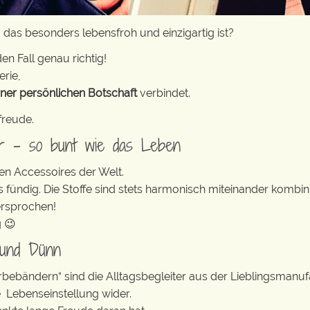
 das besonders lebensfroh und einzigartig ist?
en Fall genau richtig!
erie,
iner persönlichen Botschaft
verbindet.
freude.
er – so bunt wie das Leben
en Accessoires der Welt.
s fündig. Die Stoffe sind stets harmonisch miteinander kombini
ersprochen!
g 😉
 und Dünn
erbebändern“ sind die Alltagsbegleiter aus der Lieblingsman
e Lebenseinstellung wider.