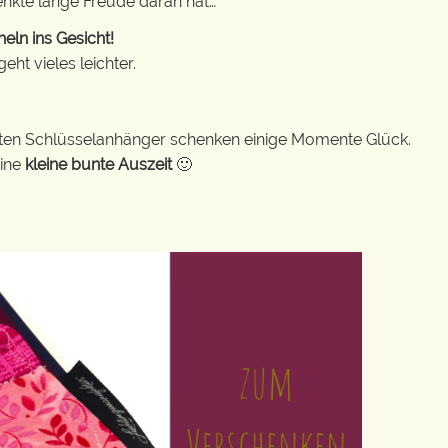
enkte lange Freude daran hat…
eln ins Gesicht!
ht vieles leichter.
bunten Schlüsselanhänger schenken einige Momente Glück.
eine
kleine bunte Auszeit
🙂