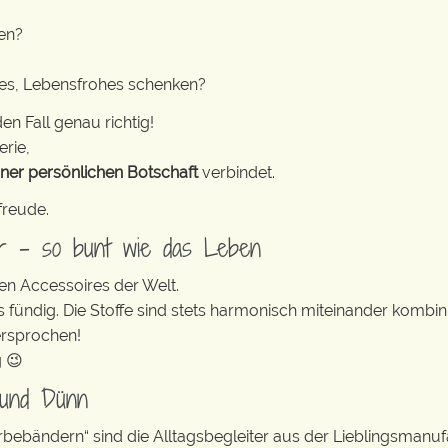
en?
tes, Lebensfrohes schenken?
en Fall genau richtig!
erie,
iner persönlichen Botschaft
verbindet.
freude.
er – so bunt wie das Leben
en Accessoires der Welt.
s fündig. Die Stoffe sind stets harmonisch miteinander kombini
ersprochen!
g 😉
 und Dünn
erbebändern“ sind die Alltagsbegleiter aus der Lieblingsman