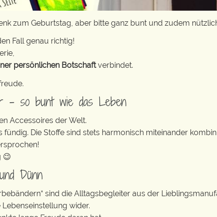
nk zum Geburtstag, aber bitte ganz bunt und zudem nützlich
en Fall genau richtig!
erie,
iner persönlichen Botschaft
verbindet.
freude.
er – so bunt wie das Leben
en Accessoires der Welt.
s fündig. Die Stoffe sind stets harmonisch miteinander kombini
ersprochen!
g 😉
 und Dünn
erbebändern“ sind die Alltagsbegleiter aus der Lieblingsman
e Lebenseinstellung wider.