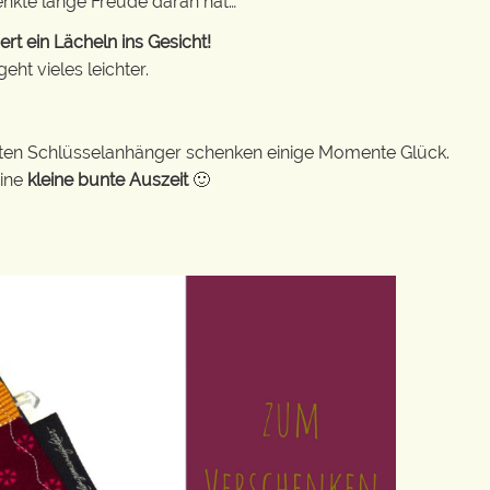
enkte lange Freude daran hat…
t ein Lächeln ins Gesicht!
ht vieles leichter.
bunten Schlüsselanhänger schenken einige Momente Glück.
eine
kleine bunte Auszeit
🙂