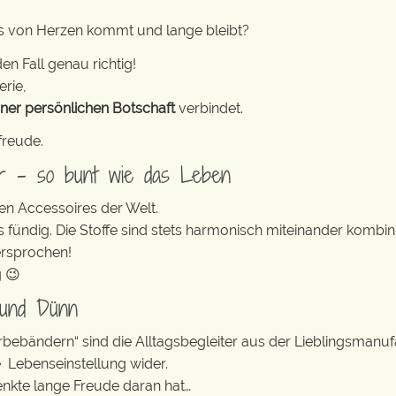
s von Herzen kommt und lange bleibt?
en Fall genau richtig!
erie,
iner persönlichen Botschaft
verbindet.
freude.
er – so bunt wie das Leben
en Accessoires der Welt.
s fündig. Die Stoffe sind stets harmonisch miteinander kombini
ersprochen!
g 😉
 und Dünn
erbebändern“ sind die Alltagsbegleiter aus der Lieblingsman
e Lebenseinstellung wider.
enkte lange Freude daran hat…