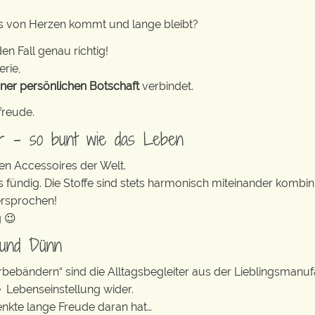
s von Herzen kommt und lange bleibt?
en Fall genau richtig!
erie,
iner persönlichen Botschaft
verbindet.
freude.
er – so bunt wie das Leben
en Accessoires der Welt.
s fündig. Die Stoffe sind stets harmonisch miteinander kombini
ersprochen!
g 😉
 und Dünn
erbebändern“ sind die Alltagsbegleiter aus der Lieblingsman
e Lebenseinstellung wider.
enkte lange Freude daran hat…