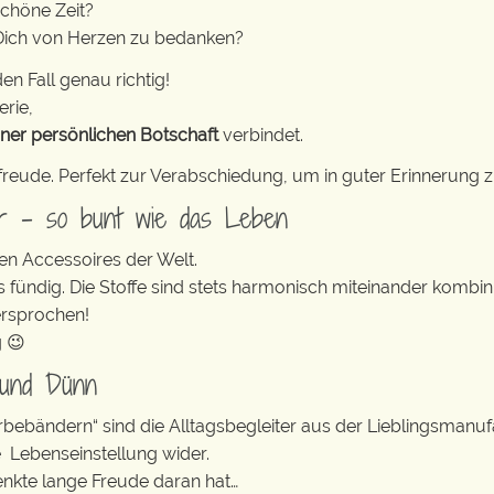
schöne Zeit?
 Dich von Herzen zu bedanken?
en Fall genau richtig!
erie,
iner persönlichen Botschaft
verbindet.
freude. Perfekt zur Verabschiedung, um in guter Erinnerung z
er – so bunt wie das Leben
en Accessoires der Welt.
s fündig. Die Stoffe sind stets harmonisch miteinander kombini
ersprochen!
g 😉
 und Dünn
erbebändern“ sind die Alltagsbegleiter aus der Lieblingsman
e Lebenseinstellung wider.
enkte lange Freude daran hat…