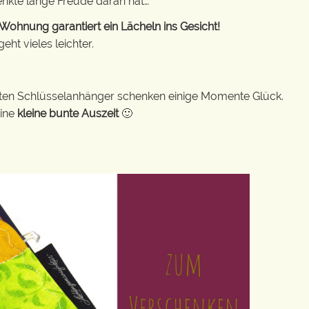
enkte lange Freude daran hat…
ohnung garantiert ein Lächeln ins Gesicht!
ht vieles leichter.
bunten Schlüsselanhänger schenken einige Momente Glück.
eine
kleine bunte Auszeit
🙂