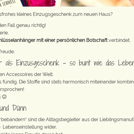
ensfrohes kleines Einzugsgeschenk zum neuen Haus?
en Fall genau richtig!
erie,
hlüsselanhänger mit einer persönlichen Botschaft
verbindet.
freude.
er als Einzusgeschenk – so bunt wie das Lebe
en Accessoires der Welt.
s fündig. Die Stoffe sind stets harmonisch miteinander kombini
ersprochen!
g 😉
 und Dünn
erbebändern“ sind die Alltagsbegleiter aus der Lieblingsman
e Lebenseinstellung wider.